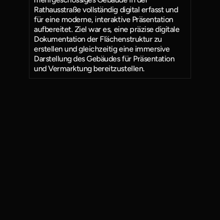
Rathausstraße vollständig digital erfasst und 
für eine moderne, interaktive Präsentation 
aufbereitet. Ziel war es, eine präzise digitale 
Dokumentation der Flächenstruktur zu 
erstellen und gleichzeitig eine immersive 
Darstellung des Gebäudes für Präsentation 
und Vermarktung bereitzustellen.
Mach dein Angebot
zum Erlebnis!
Kostenlose Potenzialanalyse - wir verstehen 
dein Konzept und zeigen dir konkret, wie 
wir es digitalisieren.