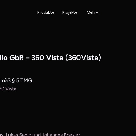
Produkte
Projekte
Mehr
dlo GbR – 360 Vista (360Vista)
gemäß § 5 TMG
60 Vista
ay, Lukas Sadlo und Johannes Boesler