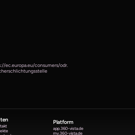
s://ec.europa.eu/consumers/odr. 
herschlichtungsstelle 
iten
Platform
takt
app.360-vista.de
jekte
my.360-vista.de