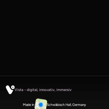
Absenden
E-Mail:
info@360-vista.de
Telefon:
+49 791 20210163
Adresse
Stauffenbergstraße 8
74523 Schwäbisch Hall
Vista - digital, innovativ, immersiv
Made in 
Schwäbisch Hall, Germany